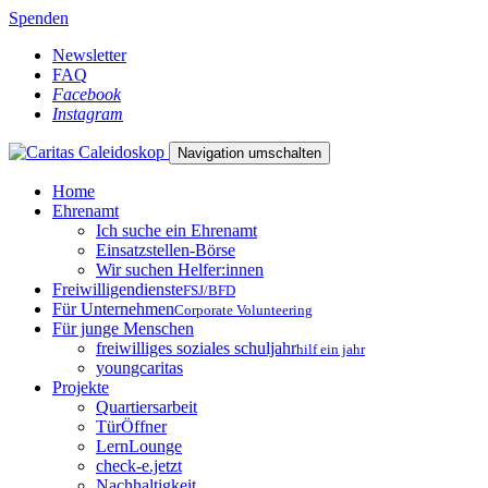
Spenden
Newsletter
FAQ
Facebook
Instagram
Navigation umschalten
Home
Ehrenamt
Ich suche ein Ehrenamt
Einsatzstellen-Börse
Wir suchen Helfer:innen
Freiwilligendienste
FSJ/BFD
Für Unternehmen
Corporate Volunteering
Für junge Menschen
freiwilliges soziales schuljahr
hilf ein jahr
youngcaritas
Projekte
Quartiersarbeit
TürÖffner
LernLounge
check-e.jetzt
Nachhaltigkeit