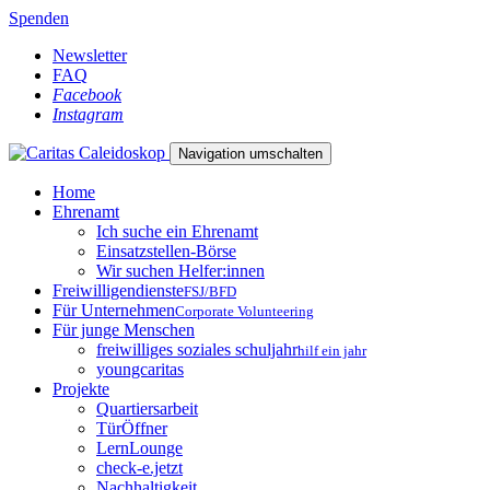
Spenden
Newsletter
FAQ
Facebook
Instagram
Navigation umschalten
Home
Ehrenamt
Ich suche ein Ehrenamt
Einsatzstellen-Börse
Wir suchen Helfer:innen
Freiwilligendienste
FSJ/BFD
Für Unternehmen
Corporate Volunteering
Für junge Menschen
freiwilliges soziales schuljahr
hilf ein jahr
youngcaritas
Projekte
Quartiersarbeit
TürÖffner
LernLounge
check-e.jetzt
Nachhaltigkeit