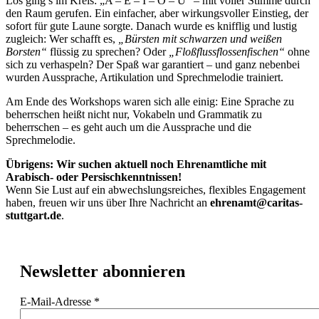
Los ging’s im Kreis: „A – E – I – O – U“ – mit voller Stimme durch
den Raum gerufen. Ein einfacher, aber wirkungsvoller Einstieg, der
sofort für gute Laune sorgte. Danach wurde es knifflig und lustig
zugleich: Wer schafft es,
„Bürsten mit schwarzen und weißen
Borsten“
flüssig zu sprechen? Oder
„Floßflussflossenfischen“
ohne
sich zu verhaspeln? Der Spaß war garantiert – und ganz nebenbei
wurden Aussprache, Artikulation und Sprechmelodie trainiert.
Am Ende des Workshops waren sich alle einig: Eine Sprache zu
beherrschen heißt nicht nur, Vokabeln und Grammatik zu
beherrschen – es geht auch um die Aussprache und die
Sprechmelodie.
Übrigens: Wir suchen aktuell noch Ehrenamtliche mit
Arabisch- oder Persischkenntnissen!
Wenn Sie Lust auf ein abwechslungsreiches, flexibles Engagement
haben, freuen wir uns über Ihre Nachricht an
ehrenamt@caritas-
stuttgart.de
.
Newsletter abonnieren
E-Mail-Adresse
*