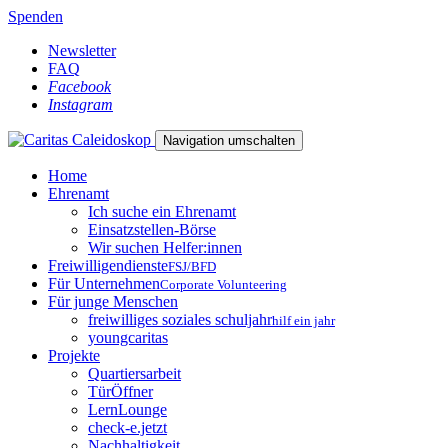
Spenden
Newsletter
FAQ
Facebook
Instagram
Navigation umschalten
Home
Ehrenamt
Ich suche ein Ehrenamt
Einsatzstellen-Börse
Wir suchen Helfer:innen
Freiwilligendienste
FSJ/BFD
Für Unternehmen
Corporate Volunteering
Für junge Menschen
freiwilliges soziales schuljahr
hilf ein jahr
youngcaritas
Projekte
Quartiersarbeit
TürÖffner
LernLounge
check-e.jetzt
Nachhaltigkeit