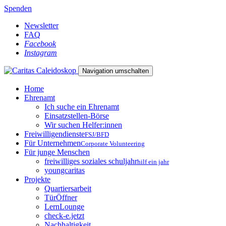
Spenden
Newsletter
FAQ
Facebook
Instagram
Navigation umschalten
Home
Ehrenamt
Ich suche ein Ehrenamt
Einsatzstellen-Börse
Wir suchen Helfer:innen
Freiwilligendienste
FSJ/BFD
Für Unternehmen
Corporate Volunteering
Für junge Menschen
freiwilliges soziales schuljahr
hilf ein jahr
youngcaritas
Projekte
Quartiersarbeit
TürÖffner
LernLounge
check-e.jetzt
Nachhaltigkeit