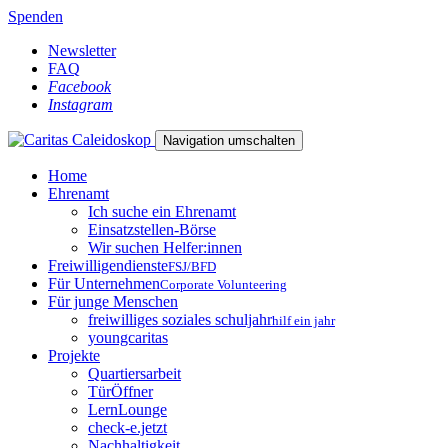
Spenden
Newsletter
FAQ
Facebook
Instagram
Navigation umschalten
Home
Ehrenamt
Ich suche ein Ehrenamt
Einsatzstellen-Börse
Wir suchen Helfer:innen
Freiwilligendienste
FSJ/BFD
Für Unternehmen
Corporate Volunteering
Für junge Menschen
freiwilliges soziales schuljahr
hilf ein jahr
youngcaritas
Projekte
Quartiersarbeit
TürÖffner
LernLounge
check-e.jetzt
Nachhaltigkeit