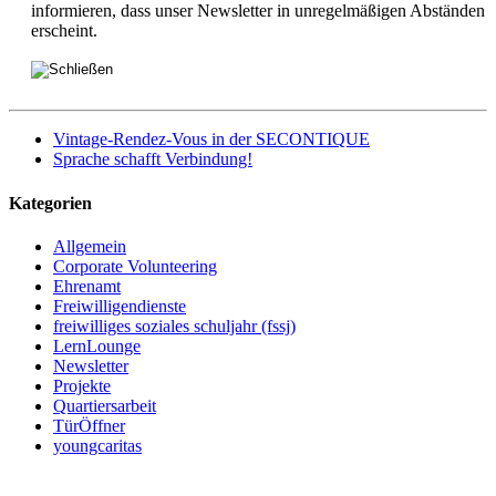
informieren, dass unser Newsletter in unregelmäßigen Abständen
erscheint.
Vintage-Rendez-Vous in der SECONTIQUE
Sprache schafft Verbindung!
Kategorien
Allgemein
Corporate Volunteering
Ehrenamt
Freiwilligendienste
freiwilliges soziales schuljahr (fssj)
LernLounge
Newsletter
Projekte
Quartiersarbeit
TürÖffner
youngcaritas