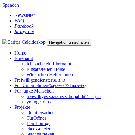
Spenden
Newsletter
FAQ
Facebook
Instagram
Navigation umschalten
Home
Ehrenamt
Ich suche ein Ehrenamt
Einsatzstellen-Börse
Wir suchen Helfer:innen
Freiwilligendienste
FSJ/BFD
Für Unternehmen
Corporate Volunteering
Für junge Menschen
freiwilliges soziales schuljahr
hilf ein jahr
youngcaritas
Projekte
Quartiersarbeit
TürÖffner
LernLounge
check-e.jetzt
Nachhaltigkeit